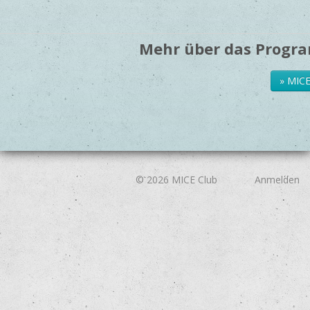
Mehr über das Progra
» MIC
© 2026
MICE Club
Anmelden